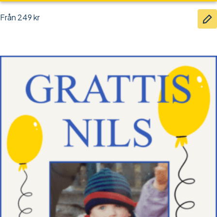
Från
249
kr