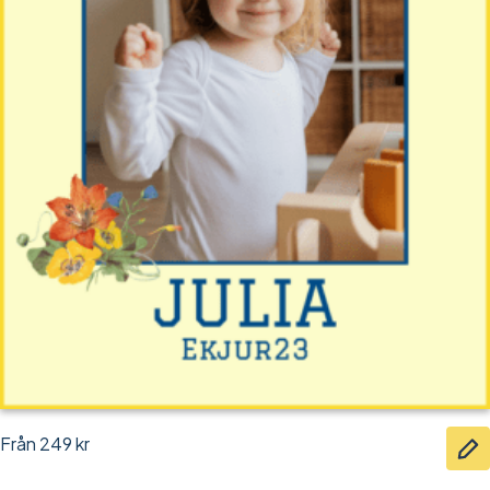
Från
249
kr