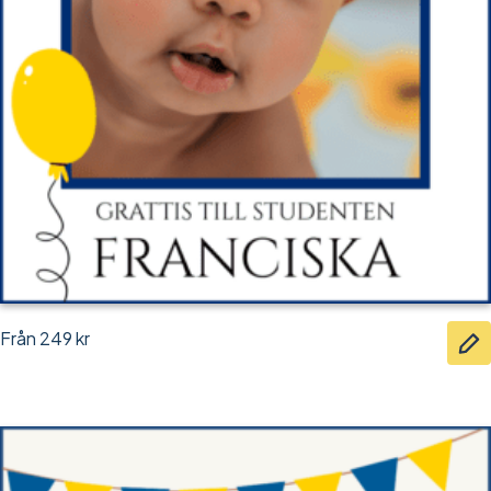
Från
249
kr