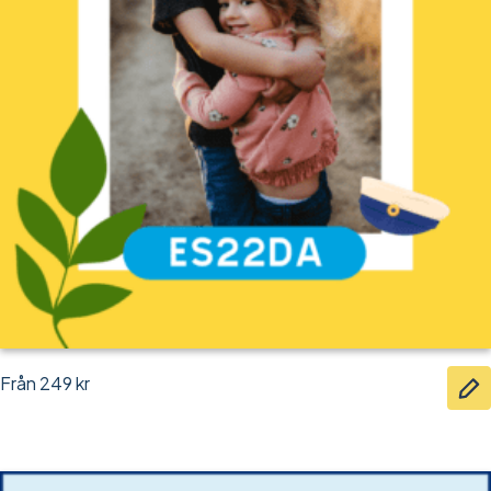
Från
249
kr