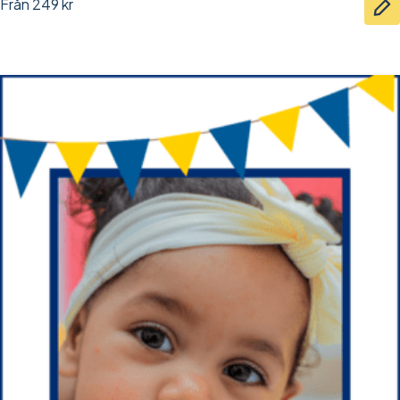
Från
249
kr