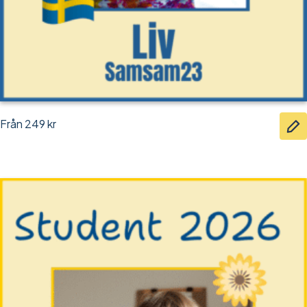
Från
249
kr