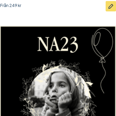
Från
249
kr