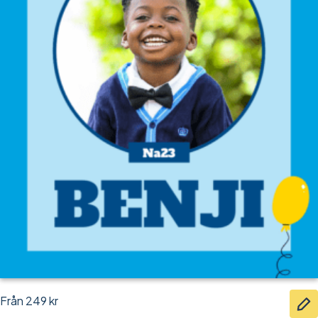
Från
249
kr