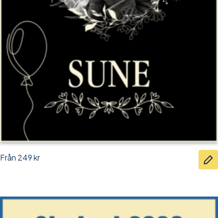
Från
249
kr