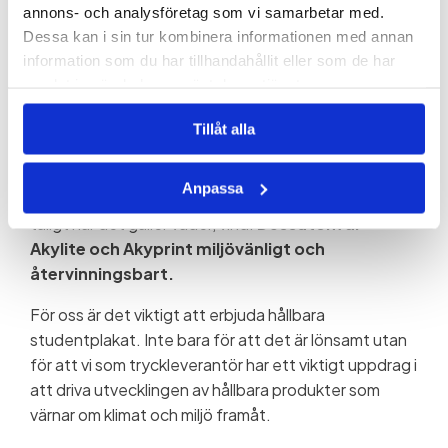
annons- och analysföretag som vi samarbetar med.
Studentskyltarna tillverkas och trycks på Akylite,
Dessa kan i sin tur kombinera informationen med annan
som är ett
regntåligt material
.
information som du har tillhandahållit eller som de har
Pinnen är i
MDF
.
samlat in när du har använt deras tjänster.
Akylite är en sandwichskiva med tre skikt av
Tillåt alla
polypropylen, ett termoformat mittlager och två
massiva skivor som ytterlager. Materialet och även
Anpassa
det högkvalitativa trycket är UV-beständigt och
tåligt när det gäller väder, vind.
Dessutom är
Akylite och Akyprint miljövänligt och
återvinningsbart.
För oss är det viktigt att erbjuda hållbara
studentplakat. Inte bara för att det är lönsamt utan
för att vi som tryckleverantör har ett viktigt uppdrag i
att driva utvecklingen av hållbara produkter som
värnar om klimat och miljö framåt.