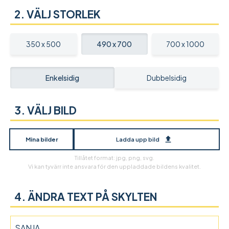
VÄLJ STORLEK
350 x 500
490 x 700
700 x 1000
Enkelsidig
Dubbelsidig
BILD
Mina bilder
Ladda upp bild
Tillåtet format: jpg, png, svg.
Vi kan tyvärr inte ansvara för den uppladdade bildens kvalitet.