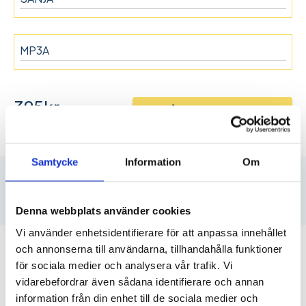
395
kr
Lägg i varukorgen
inkl. moms
Samtycke
Information
Om
Beskrivning
Produktinformation
Denna webbplats använder cookies
Vi använder enhetsidentifierare för att anpassa innehållet
och annonserna till användarna, tillhandahålla funktioner
Våra studentskyltar
tillverkas Sverige och fraktas
för sociala medier och analysera vår trafik. Vi
direkt ut till kund
via våra tryckerier i Stockholm och
vidarebefordrar även sådana identifierare och annan
Västerås.
information från din enhet till de sociala medier och