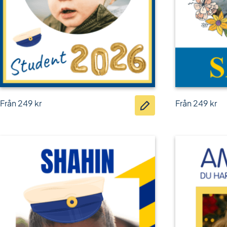
Från
249
kr
Från
249
kr