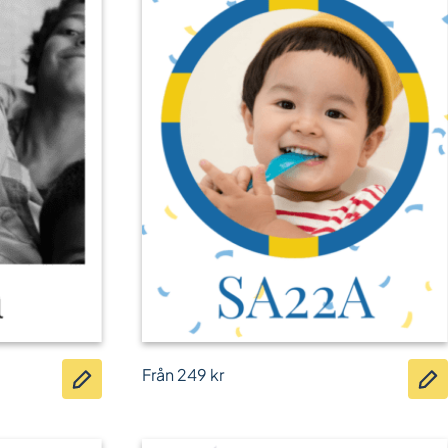
Från
249
kr