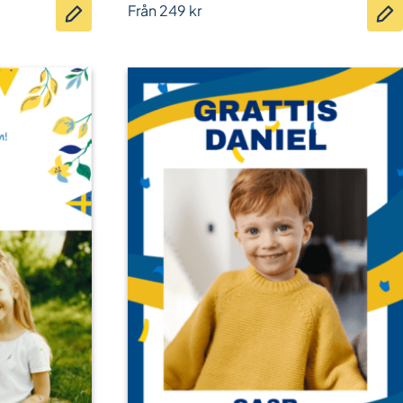
Från
249
kr