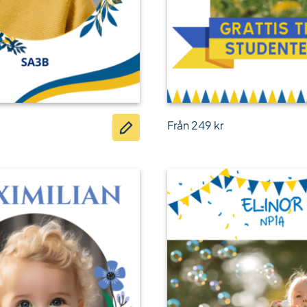
Från
249
kr