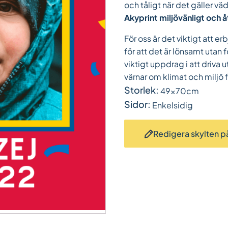
och tåligt när det gäller väd
Akyprint miljövänligt och 
För oss är det viktigt att e
för att det är lönsamt utan f
viktigt uppdrag i att driva
värnar om klimat och miljö 
Storlek:
49x70cm
Sidor:
Enkelsidig
Redigera skylten på