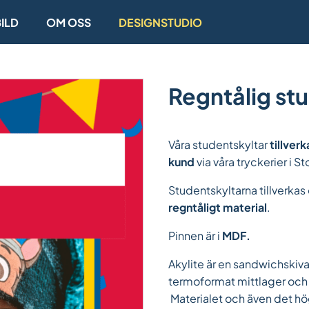
ILD
OM OSS
DESIGNSTUDIO
Regntålig st
Våra studentskyltar
tillverk
kund
via våra tryckerier i 
Studentskyltarna tillverkas 
regntåligt material
.
Pinnen är i
MDF.
Akylite är en sandwichskiva
termoformat mittlager och 
Materialet och även det hö