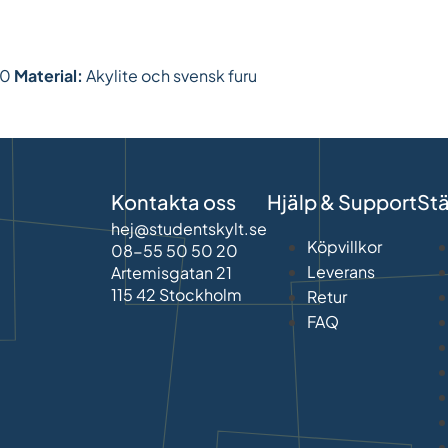
00
Material:
Akylite och svensk furu
Kontakta oss
Hjälp & Support
St
hej@studentskylt.se
Köpvillkor
08-55 50 50 20
Leverans
Artemisgatan 21
115 42 Stockholm
Retur
FAQ