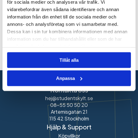
för sociala medier och analysera vår trafik. Vi
vidarebefordrar även sådana identifierare och annan
information från din enhet till de sociala medier och
249
kr
249
kr
249
kr
annons- och analysföretag som vi samarbetar med.
Dessa kan i sin tur kombinera informationen med annan
information som du har tillhandahållit eller som de har
samlat in när du har använt deras tjänster.
Utforska alla studentplakat
Tillåt alla
Anpassa
Kontakta oss
hej@studentskylt.se
08-55 50 50 20
Artemisgatan 21
115 42 Stockholm
Hjälp & Support
Köpvillkor